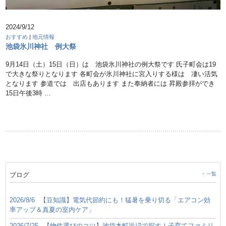
2024/9/12
おすすめ
|
地元情報
池袋氷川神社 例大祭
9月14日（土）15日（日）は 池袋氷川神社の例大祭です 氏子町会は19
で大きな祭りとなります 各町会が氷川神社に宮入りする様は 凄い活気
となります 参道では 出店もあります また奉納者には 昇殿参拝ができ
15日午後3時 …
ブログ
一覧
2026/8/6
【豆知識】電気代節約にも！猛暑を乗り切る「エアコン効
率アップ＆真夏の室内ケア」
2026/7/25
【物件選びのコツ】池袋本町近辺で探す！子育てファミリ