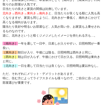
取りのお部屋が人気です。
日当たりの良さと家賃の関係は比例しています。
北向き→西向き→東向き→南向き
と、日当たりが良くなる順に人気も高
くなりますが、家賃も同じように、北向きが一番低く、南向きにかけて
高くなる傾向があります。
陽当たり良好や明るいお部屋など、人気が高い分、お家賃も上乗せされ
るものなのです。
逆に、北向きというと暗くジメジメしたイメージを持たれる方も…。
［南向き］
一年を通して一日中、日差しが入りやすい。日照時間が一番
長い。
［東向き］
朝日が入り、午後には陰る。日照時間は西向きと同じ。
［西向き］
朝は日が入らず、午後にかけて日が入る。日照時間は東向き
と同じ。
［北向き］
一日を通して日当たりは良くない。日照時間は夏以外なし。
ただ、それぞれにメリット・デメリットがあります。
特に、住む方によってライフスタイルも様々なので、ご自分に合ったお
部屋選びが重要です。