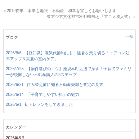
« 2019亥年 本年も池袋 不動産 和幸を宜しくお願いします
東アジア文化都市2019豊島と『アニメ成人式』 »
ブログ
一覧
2026/8/6
【豆知識】電気代節約にも！猛暑を乗り切る「エアコン効
率アップ＆真夏の室内ケア」
2026/7/25
【物件選びのコツ】池袋本町近辺で探す！子育てファミリ
ーが後悔しない不動産購入の3ステップ
2026/6/21
住み替え前に知る不動産売却と査定の見方
2026/6/14
「子育てしやすい街」の魅力
2026/6/1
初トレランをしてきました
カレンダー
2026年8月