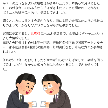
か？…のようなお誘いの往復はがきをいただき、戸惑っておりました
ら、お付き合いのある方から「はがき来た？」とも聞かれ、それなら
ば！…と興味本位もあり、参加してきました。
聞くところによると３会場からなり、特に３階の会場はかなりの混雑ぶ
りのようで、かなりワクワクしながらの初参加でした。
実際に参加すると、
2000名
にも及ぶ参加者で、会場はにぎやか…という
より大混雑でした。
高野之夫区長はじめ村上宇一区議、豊島区名誉区民で国際アートカルチ
ャー都市懇話会特別顧問の能楽師・野村萬氏など、著名な方々が参加さ
れました。
何名か知り合いもおりましたが大半が知らない方ばかりで、会場を回っ
てみましたが なかなか知った顔にお会いすることもできませんでし
た。