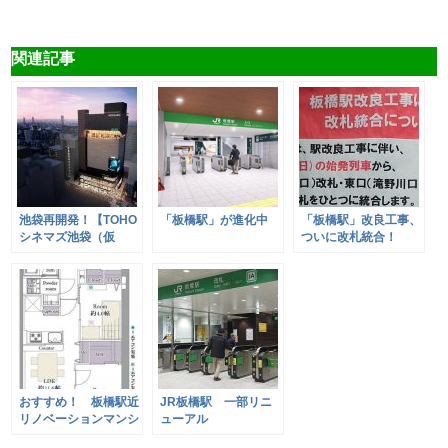
関連記事
池袋再開発！【TOHO
「板橋駅」が進化中
「板橋駅」改良工事、
シネマズ池袋（仮
ついに改札統合！
称）】【東池袋一丁目
シネマコンプレックス
(仮称)】
おすすめ！ 板橋駅近
JR板橋駅 一部リニ
リノベーションマンシ
ューアル
ョン