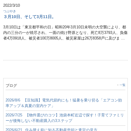
2022/3/10
つぶやき
３月10日、そして3月11日。
3月10日は「東京都平和の日」昭和20年3月10日未明の大空襲により、都
内の三分の一が焼尽され、一面の焼け野原となり、死亡8万3793人、負傷
者4万0918人、被災者100万8005人、被災家屋は26万8358戸に及びま …
ブログ
一覧
2026/8/6
【豆知識】電気代節約にも！猛暑を乗り切る「エアコン効
率アップ＆真夏の室内ケア」
2026/7/25
【物件選びのコツ】池袋本町近辺で探す！子育てファミリ
ーが後悔しない不動産購入の3ステップ
2026/6/21
住み替え前に知る不動産売却と査定の見方