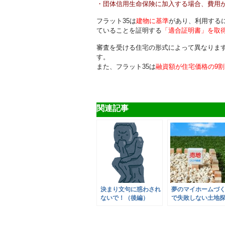
・団体信用生命保険に加入する場合、費用
フラット35は
建物に基準
があり、利用する
ていることを証明する
「適合証明書」を取
審査を受ける住宅の形式によって異なりま
す。
また、フラット35は
融資額が住宅価格の9
関連記事
決まり文句に惑わされ
夢のマイホームづ
ないで！（後編）
で失敗しない土地
のポイント(後編)