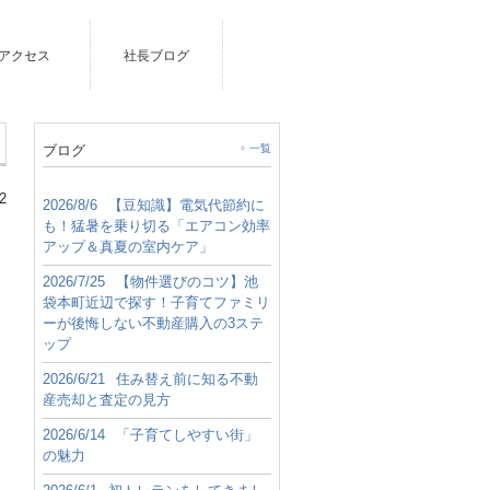
アクセス
社長ブログ
ブログ
一覧
2
2026/8/6
【豆知識】電気代節約に
も！猛暑を乗り切る「エアコン効率
アップ＆真夏の室内ケア」
2026/7/25
【物件選びのコツ】池
袋本町近辺で探す！子育てファミリ
ーが後悔しない不動産購入の3ステ
ップ
2026/6/21
住み替え前に知る不動
産売却と査定の見方
2026/6/14
「子育てしやすい街」
の魅力