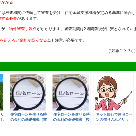
がかかる
には検査機関に依頼して審査を受け、住宅金融支援機構が定める基準に適合し
得する必要
があります。
すが、
物件審査手数料
がかかります。審査期間は2週間前後が目安とされてい
割を超えると金利が高くなる
点も注意が必要です。
（後編につづく
くり
住宅ローンを借りる時
住宅ローンを借りる時
ネット銀行で住宅ロー
探し
の金利の基礎知識（前
の金利の基礎知識（後
ンの借り入れメリッ
編）
編）
ト・デメリットは？